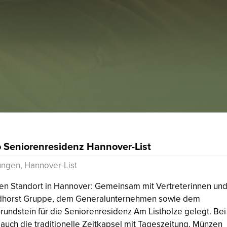
o Seniorenresidenz Hannover-List
ngen, Hannover-List
iten Standort in Hannover: Gemeinsam mit Vertreterinnen un
 Lindhorst Gruppe, dem Generalunternehmen sowie dem
rundstein für die Seniorenresidenz Am Listholze gelegt. Bei
 auch die traditionelle Zeitkapsel mit Tageszeitung, Münzen